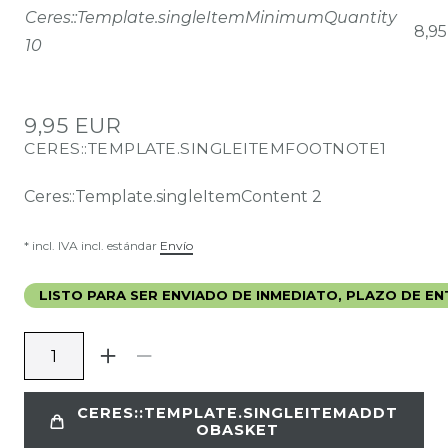
Ceres::Template.singleItemMinimumQuantity
8,95
10
9,95 EUR
CERES::TEMPLATE.SINGLEITEMFOOTNOTE1
Ceres::Template.singleItemContent
2
* incl. IVA incl. estándar
Envío
LISTO PARA SER ENVIADO DE INMEDIATO, PLAZO DE ENT
CERES::TEMPLATE.SINGLEITEMADDT
OBASKET