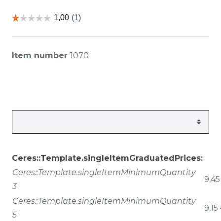
Item number
1070
Ceres::Template.singleItemGraduatedPrices:
Ceres::Template.singleItemMinimumQuantity
9,45
3
Ceres::Template.singleItemMinimumQuantity
9,15
5