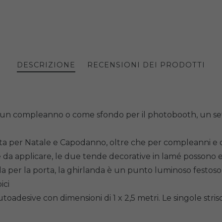
DESCRIZIONE
RECENSIONI DEI PRODOTTI
 un compleanno o come sfondo per il photobooth, un set d
etta per Natale e Capodanno, oltre che per compleanni e 
cile da applicare, le due tende decorative in lamé posson
 per la porta, la ghirlanda è un punto luminoso festoso 
ici
oadesive con dimensioni di 1 x 2,5 metri. Le singole str