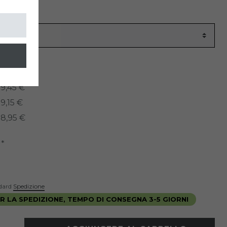
colo
1070
ati:
9,45 €
9,15 €
8,95 €
*
R
ndard
Spedizione
 LA SPEDIZIONE, TEMPO DI CONSEGNA 3-5 GIORNI