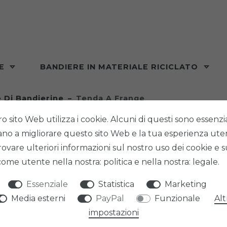
RE
BANDIERE IN MATERIALE RICICLATO
 Di Bandierine
Tenda A Frange
ro sito Web utilizza i cookie. Alcuni di questi sono essenzial
tano a migliorare questo sito Web e la tua esperienza ute
rovare ulteriori informazioni sul nostro uso dei cookie e s
 come utente nella nostra: politica e nella nostra: legale.
PHENO F
TENDA
Essenziale
Statistica
Marketing
Media esterni
PayPal
Funzionale
Alt
impostazioni