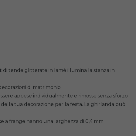
i tende glitterate in lamé illumina la stanza in
decorazioni di matrimonio
o essere appese individualmente e rimosse senza sforzo
della tua decorazione per la festa. La ghirlanda può
isce a frange hanno una larghezza di 0,4 mm