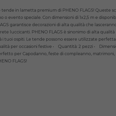
 le tende in lametta premium di PHENO FLAGS! Queste scin
 o evento speciale. Con dimensioni di 1x2,5 m e disponibil
LAGS garantisce decorazioni di alta qualità che lasceran
 parete luccicanti. PHENO FLAGS è sinonimo di alta qualità
à i tuoi ospiti. Le tende possono essere utilizzate perf
ità per occasioni festive • Quantità: 2 pezzi • Dimensio
perfetto per Capodanno, feste di compleanno, matrimoni, s
 PHENO FLAGS!