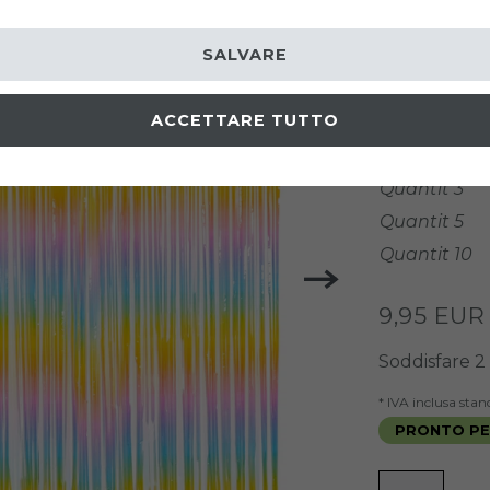
Codice arti
SALVARE
COLORE
ACCETTARE TUTTO
prezzi gradu
Quantit 3
Quantit 5
Quantit 10
9,95 EU
Soddisfare
2
* IVA inclusa sta
PRONTO PER