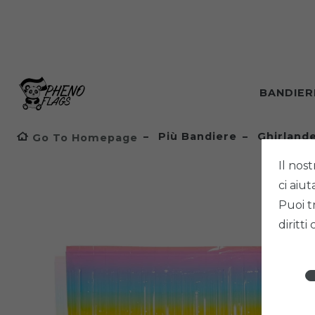
BANDIE
Più Bandiere
Ghirlande
Go To Homepage
Il nost
ci aiu
Puoi t
diritti