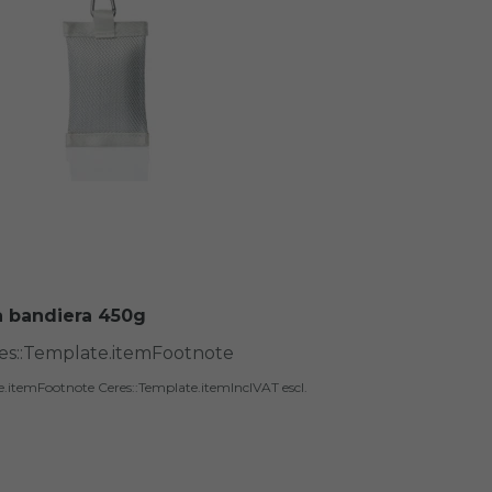
a bandiera 450g
res::Template.itemFootnote
te.itemFootnote
Ceres::Template.itemInclVAT
escl.