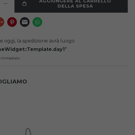
AGGIUNGERE AL CARRELLO
DELLA SPESA
e oggi, la spedizione avrà luogo
meWidget::Template.day1
*
 immediato
SIGLIAMO