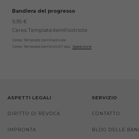
Bandiera del progresso
9,95 €
Ceres::Template.itemFootnote
Ceres::Template.itemFootnote
Ceres::Template.itemInclVAT
escl.
Spedizione
ASPETTI LEGALI
SERVIZIO
DIRITTO DI REVOCA
CONTATTO
IMPRONTA
BLOG DELLE BAN