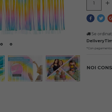
Se ordinat
DeliveryTi
*Con pagamento
NOI CON