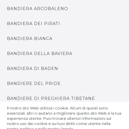
BANDIERA ARCOBALENO
BANDIERA DEI PIRATI
BANDIERA BIANCA
BANDIERA DELLA BAVIERA
BANDIERA DI BADEN
BANDIERE DEL PRIDE
BANDIERE DI PREGHIERA TIBETANE
Il nostro sito Web utilizza i cookie. Alcuni di questi sono
BANDIERE DEL CAMPIONATO EUROPEO DI
essenziali, altri ci aiutano a migliorare questo sito Web e la tua
esperienza utente. Puoi trovare ulteriori informazioni sul
CALCIO
nostro uso dei cookie e sui tuoi diritti come utente nella
nostra: politica e nella nostra: legale.