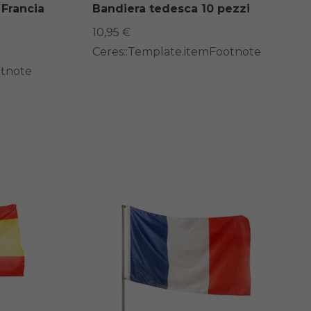
 Francia
Bandiera tedesca 10 pezzi
10,95 €
Ceres::Template.itemFootnote
otnote