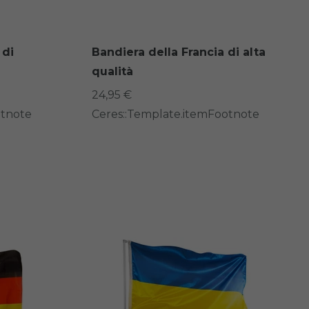
 di
Bandiera della Francia di alta
qualità
24,95 €
otnote
Ceres::Template.itemFootnote