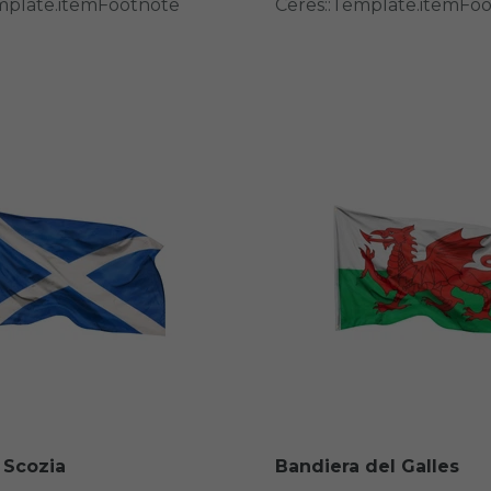
mplate.itemFootnote
Ceres::Template.itemFo
 Scozia
Bandiera del Galles