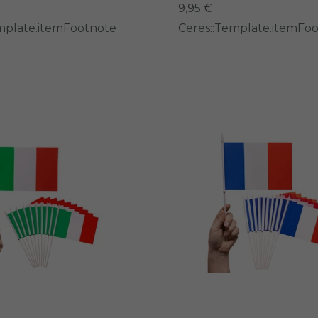
9,95 €
mplate.itemFootnote
Ceres::Template.itemFo