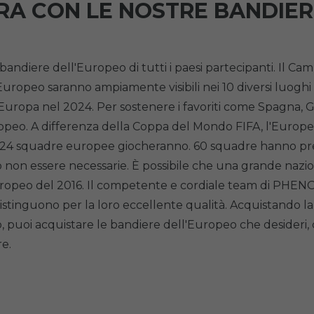
A CON LE NOSTRE BANDIER
diere dell'Europeo di tutti i paesi partecipanti. Il Cam
ropeo saranno ampiamente visibili nei 10 diversi luoghi di 
ropa nel 2024. Per sostenere i favoriti come Spagna, Germa
peo. A differenza della Coppa del Mondo FIFA, l'Europeo
ri 24 squadre europee giocheranno. 60 squadre hanno preso 
n essere necessarie. È possibile che una grande nazione 
'Europeo del 2016. Il competente e cordiale team di PHEN
distinguono per la loro eccellente qualità. Acquistando l
 puoi acquistare le bandiere dell'Europeo che desideri, 
re.