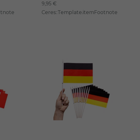
9,95 €
otnote
Ceres::Template.itemFootnote