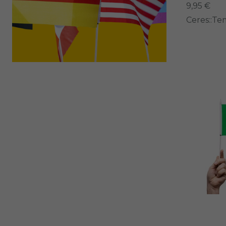
9,95 €
Ceres::Te