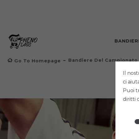
BANDIE
Bandiere Del Campionato
Go To Homepage
Il nost
ci aiu
Puoi t
diritti