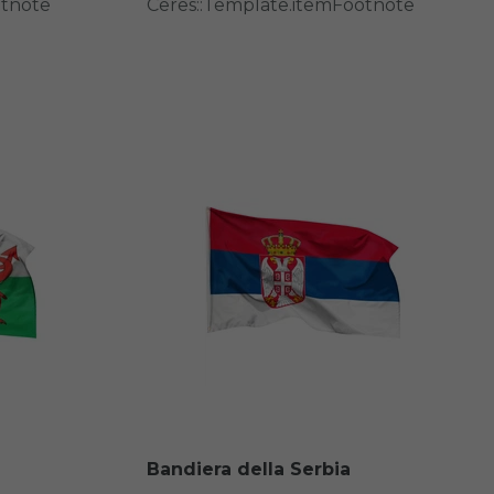
otnote
Ceres::Template.itemFootnote
Bandiera della Serbia