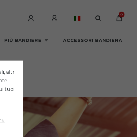
0
PIÙ BANDIERE
ACCESSORI BANDIERA
i, altri
nte.
ui tuoi
re