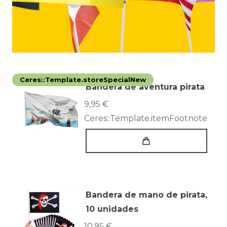
Ceres::Template.storeSpecialNew
Bandera de aventura pirata
9,95 €
Ceres::Template.itemFootnote
Bandera de mano de pirata,
10 unidades
10,95 €