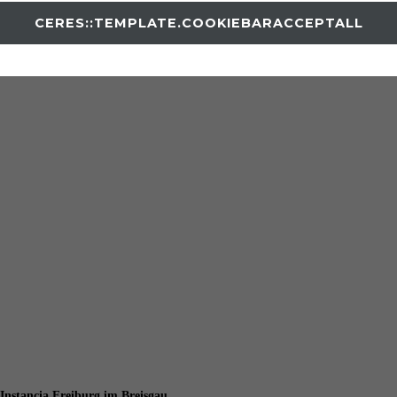
CERES::TEMPLATE.COOKIEBARACCEPTALL
 Instancia Freiburg im Breisgau