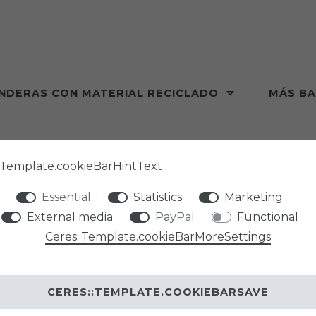
NDERAS CON MATERIAL RECICLADO
MÁS B
:Template.cookieBarHintText
Essential
Statistics
Marketing
External media
PayPal
Functional
Ceres::Template.cookieBarMoreSettings
CERES::TEMPLATE.COOKIEBARSAVE