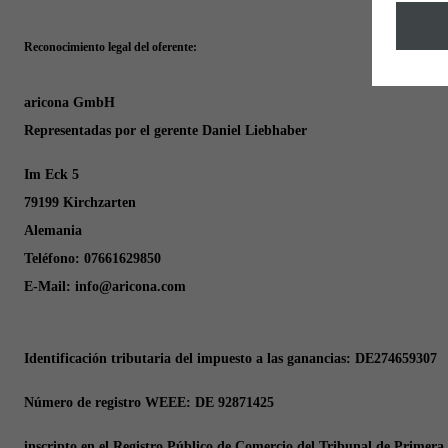
Reconocimiento legal del oferente:
aricona GmbH
Representadas por el gerente Daniel Liebhaber
Im Eck 5
79199 Kirchzarten
Alemania
Teléfono: 07661629850
E-Mail: info@aricona.com
Identificación tributaria del impuesto a las ganancias: DE274659307
Número de registro WEEE:
DE 92871425
inscripto en el Registro Público de Comercio del Tribunal de Primera