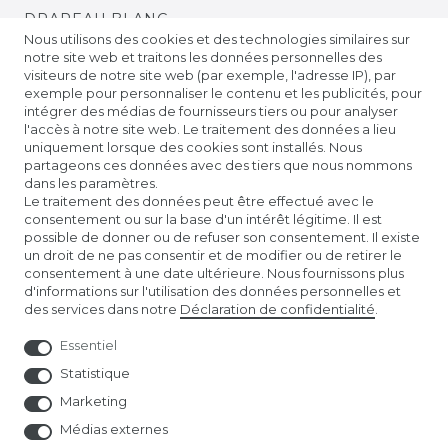
DRAPEAU BLANC
Nous utilisons des cookies et des technologies similaires sur
notre site web et traitons les données personnelles des
DRAPEAU DE LA BAVIÈRE
visiteurs de notre site web (par exemple, l'adresse IP), par
exemple pour personnaliser le contenu et les publicités, pour
intégrer des médias de fournisseurs tiers ou pour analyser
DRAPEAU DE BADEN
l'accès à notre site web. Le traitement des données a lieu
uniquement lorsque des cookies sont installés. Nous
partageons ces données avec des tiers que nous nommons
DRAPEAUX DE LA FIERTÉ
dans les paramètres.
Le traitement des données peut être effectué avec le
consentement ou sur la base d'un intérêt légitime. Il est
DRAPEAUX DE PRIÈRE TIBÉTAINS
possible de donner ou de refuser son consentement. Il existe
un droit de ne pas consentir et de modifier ou de retirer le
consentement à une date ultérieure. Nous fournissons plus
DRAPEAUX DE FOOTBALL DE L'EURO
d'informations sur l'utilisation des données personnelles et
des services dans notre
Déclaration de confidentialité
.
Essentiel
Statistique
Marketing
Médias externes