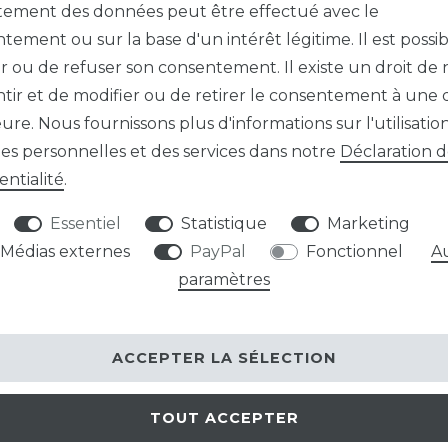
itement des données peut être effectué avec le
Référence d
tement ou sur la base d'un intérêt légitime. Il est possi
NUMÉRO
 ou de refuser son consentement. Il existe un droit de 
tir et de modifier ou de retirer le consentement à une 
eure. Nous fournissons plus d'informations sur l'utilisatio
Prix échelo
s personnelles et des services dans notre
Déclaration 
À partir de l
entialité
.
À partir de l
À partir de l
Essentiel
Statistique
Marketing
Médias externes
PayPal
Fonctionnel
A
9,95 EU
paramètres
Contenu
1
* TVA totale incl
ACCEPTER LA SÉLECTION
PRÊT À ÊTR
TOUT ACCEPTER