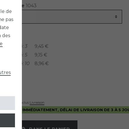
e l’article
1043
ble de
ne pas
date
n des
nnés:
de
a quantité: 3
9,45 €
a quantité: 5
9,15 €
a quantité: 10
8,96 €
utres
*
R
use Standard inclus
Livraison
E EXPÉDIÉ IMMÉDIATEMENT, DÉLAI DE LIVRAISON DE 3 À 5 JO
DANS LE PANIER