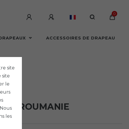
0
 DRAPEAUX
ACCESSOIRES DE DRAPEAU
re site
 site
er le
seurs
LAGS
es
EAU ROUMANIE
. Nous
s les