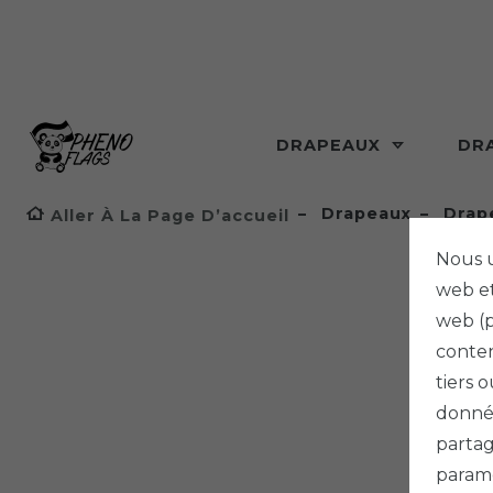
DRAPEAUX
DR
Drapeaux
Drap
Aller À La Page D’accueil
Nous u
web et
web (p
conten
tiers 
donnée
partag
paramè