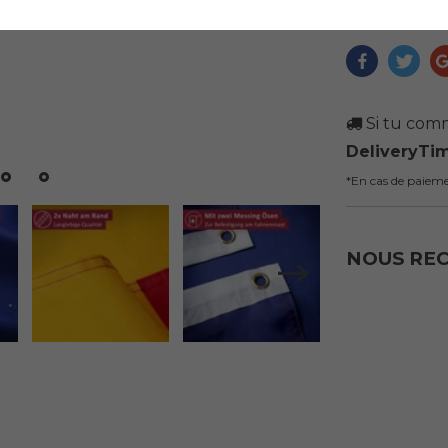
Si tu comm
DeliveryTi
*En cas de paiem
NOUS R