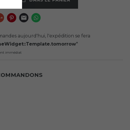
andes aujourd'hui, l'expédition se fera
meWidget::Template.tomorrow
*
ent immédiat
ECOMMANDONS