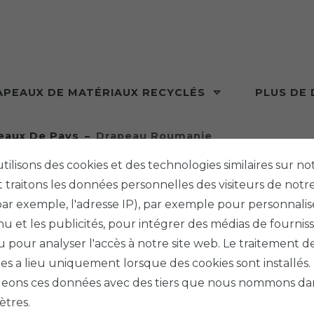
APEAUX DE MATÉRIAUX RECYCLÉS
PLUS DE
eaux De Pays
Drapeau Roumanie
tilisons des cookies et des technologies similaires sur not
 traitons les données personnelles des visiteurs de notre
ar exemple, l'adresse IP), par exemple pour personnalis
u et les publicités, pour intégrer des médias de fournis
PHENO F
ou pour analyser l'accès à notre site web. Le traitement d
DRAP
s a lieu uniquement lorsque des cookies sont installés
eons ces données avec des tiers que nous nommons dan
tres.