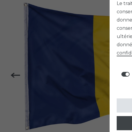
Le tra
consen
donner
consen
ultéri
donnée
confid