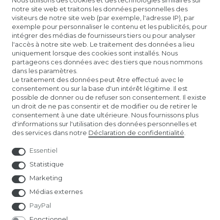
Nous utilisons des cookies et des technologies similaires sur
notre site web et traitons les données personnelles des
DRAPEAU DE LA BAVIÈRE
visiteurs de notre site web (par exemple, l'adresse IP), par
exemple pour personnaliser le contenu et les publicités, pour
intégrer des médias de fournisseurs tiers ou pour analyser
DRAPEAU DE BADEN
l'accès à notre site web. Le traitement des données a lieu
uniquement lorsque des cookies sont installés. Nous
partageons ces données avec des tiers que nous nommons
DRAPEAUX DE LA FIERTÉ
dans les paramètres.
Le traitement des données peut être effectué avec le
consentement ou sur la base d'un intérêt légitime. Il est
DRAPEAUX DE PRIÈRE TIBÉTAINS
possible de donner ou de refuser son consentement. Il existe
un droit de ne pas consentir et de modifier ou de retirer le
consentement à une date ultérieure. Nous fournissons plus
DRAPEAUX DE FOOTBALL DE L'EURO
d'informations sur l'utilisation des données personnelles et
des services dans notre
Déclaration de confidentialité
.
Essentiel
Statistique
Marketing
Médias externes
PayPal
Fonctionnel