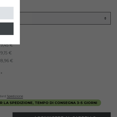
colo
920
ati:
9,45 €
9,15 €
8,96 €
*
R
ndard
Spedizione
 LA SPEDIZIONE, TEMPO DI CONSEGNA 3-5 GIORNI