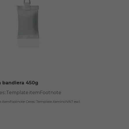
a bandiera 450g
res::Template.itemFootnote
te.itemFootnote
Ceres::Template.itemInclVAT
escl.