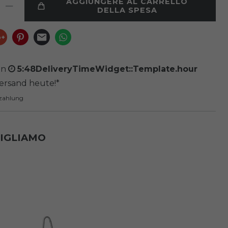
AGGIUNGERE AL CARRELLO
DELLA SPESA
on
5:48DeliveryTimeWidget::Template.hour
Versand heute!*
ezahlung
SIGLIAMO