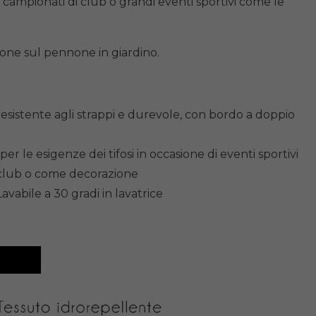
 campionati di club o grandi eventi sportivi come le
ione sul pennone in giardino.
 resistente agli strappi e durevole, con bordo a doppio
er le esigenze dei tifosi in occasione di eventi sportivi
el club o come decorazione
vabile a 30 gradi in lavatrice