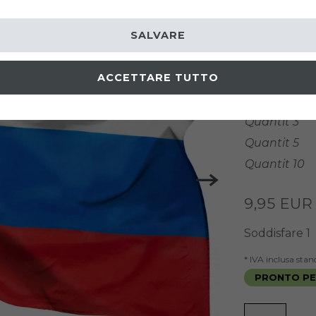
Codice arti
SALVARE
GRANDEZZA
ACCETTARE TUTTO
prezzi gradu
Quantit 3
Quantit 5
Quantit 10
9,95 EU
Soddisfare
1
* IVA inclusa sta
PRONTO PER