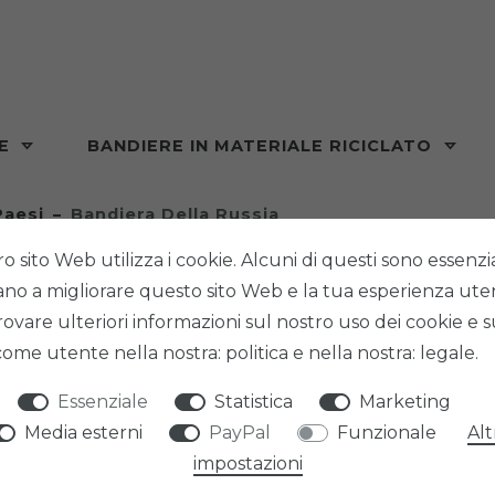
RE
BANDIERE IN MATERIALE RICICLATO
Paesi
Bandiera Della Russia
ro sito Web utilizza i cookie. Alcuni di questi sono essenzial
tano a migliorare questo sito Web e la tua esperienza ute
rovare ulteriori informazioni sul nostro uso dei cookie e s
 come utente nella nostra: politica e nella nostra: legale.
PHENO F
BANDI
Essenziale
Statistica
Marketing
Media esterni
PayPal
Funzionale
Alt
impostazioni