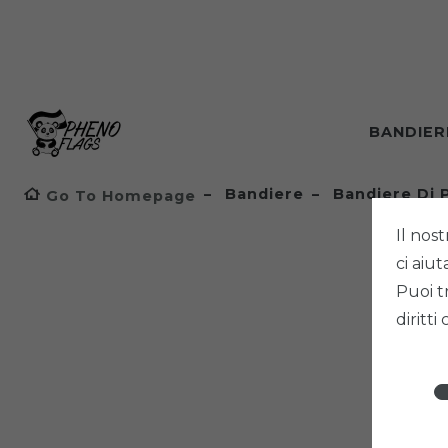
BANDIE
Bandiere
Bandiere Di 
Go To Homepage
Il nost
ci aiu
Puoi t
diritti