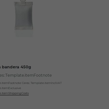
a bandera 450g
res::Template.itemFootnote
te.itemFootnote
Ceres::Template.itemInclVAT
e.itemExclusive
e.itemShippingCosts