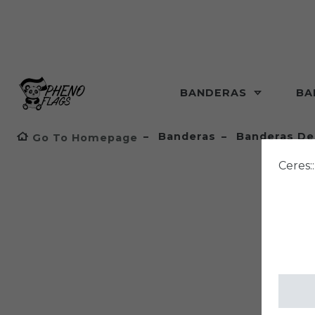
BANDERAS
BA
Banderas
Banderas De
Go To Homepage
Ceres: