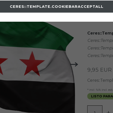
Item numb
CERES::TEMPLATE.COOKIEBARACCEPTALL
TAMAÑO
Ceres::Temp
Ceres::Temp
Ceres::Temp
Ceres::Temp
9,95 EU
Ceres::Temp
* incl. IVA incl. e
LISTO PARA