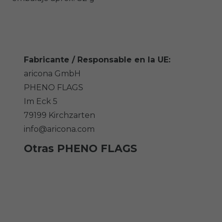
Fabricante / Responsable en la UE:
aricona GmbH
PHENO FLAGS
Im Eck
5
79199
Kirchzarten
info@aricona.com
Otras PHENO FLAGS