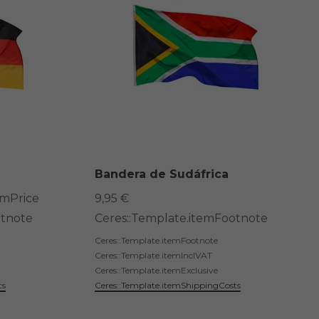
Bandera de Sudáfrica
omPrice
9,95 €
otnote
Ceres::Template.itemFootnote
Ceres::Template.itemFootnote
Ceres::Template.itemInclVAT
Ceres::Template.itemExclusive
ts
Ceres::Template.itemShippingCosts