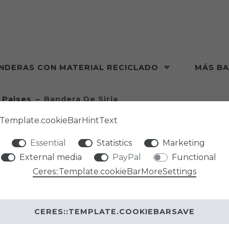
NDERAS CON MATERIAL RECICLADO
MÁS B
 Paises
Bandera De Siria
:Template.cookieBarHintText
Essential
Statistics
Marketing
External media
PayPal
Functional
PHENO F
Ceres::Template.cookieBarMoreSettings
BANDE
CERES::TEMPLATE.COOKIEBARSAVE