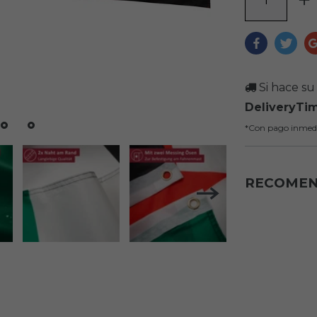
Si hace su 
DeliveryTi
*Con pago inmed
RECOME