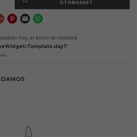
DTOBASKET
pedido hoy, el envío se realizará
meWidget::Template.day1
*
iato
NDAMOS