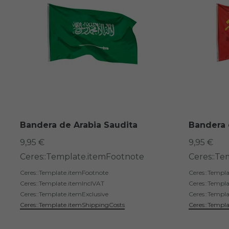
Bandera de Arabia Saudita
Bandera 
9,95 €
9,95 €
Ceres::Template.itemFootnote
Ceres::Te
Ceres::Template.itemFootnote
Ceres::Templ
Ceres::Template.itemInclVAT
Ceres::Templ
Ceres::Template.itemExclusive
Ceres::Templa
Ceres::Template.itemShippingCosts
Ceres::Templ