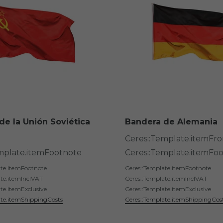
de la Unión Soviética
Bandera de Alemania
Ceres::Template.itemFr
mplate.itemFootnote
Ceres::Template.itemFo
ate.itemFootnote
Ceres::Template.itemFootnote
ate.itemInclVAT
Ceres::Template.itemInclVAT
te.itemExclusive
Ceres::Template.itemExclusive
ate.itemShippingCosts
Ceres::Template.itemShippingCos