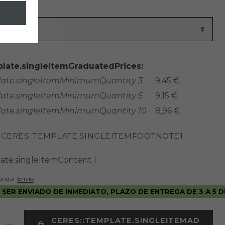
er
1047
late.singleItemGraduatedPrices:
late.singleItemMinimumQuantity 3
9,45 €
late.singleItemMinimumQuantity 5
9,15 €
late.singleItemMinimumQuantity 10
8,96 €
CERES::TEMPLATE.SINGLEITEMFOOTNOTE1
R
late.singleItemContent
1
stándar
Envío
 SER ENVIADO DE INMEDIATO, PLAZO DE ENTREGA DE 3 A 5 D
CERES::TEMPLATE.SINGLEITEMAD