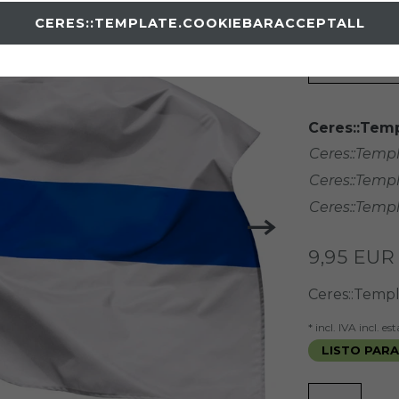
CERES::TEMPLATE.COOKIEBARACCEPTALL
Item numb
TAMAÑO
Ceres::Temp
Ceres::Temp
Ceres::Temp
Ceres::Temp
9,95 EU
Ceres::Temp
* incl. IVA incl. e
LISTO PARA