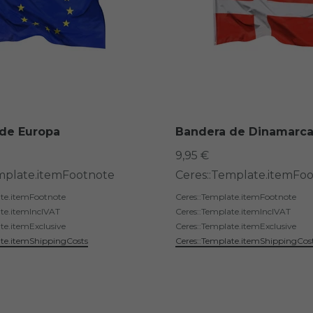
de Europa
Bandera de Dinamarc
9,95 €
mplate.itemFootnote
Ceres::Template.itemFo
ate.itemFootnote
Ceres::Template.itemFootnote
ate.itemInclVAT
Ceres::Template.itemInclVAT
te.itemExclusive
Ceres::Template.itemExclusive
ate.itemShippingCosts
Ceres::Template.itemShippingCos