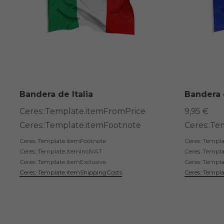
Bandera de Italia
Bandera 
Ceres::Template.itemFromPrice
9,95 €
Ceres::Template.itemFootnote
Ceres::Te
Ceres::Template.itemFootnote
Ceres::Templ
Ceres::Template.itemInclVAT
Ceres::Templ
Ceres::Template.itemExclusive
Ceres::Templa
Ceres::Template.itemShippingCosts
Ceres::Templ