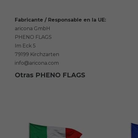
Fabricante / Responsable en la UE:
aricona GmbH
PHENO FLAGS
Im Eck
5
79199
Kirchzarten
info@aricona.com
Otras PHENO FLAGS