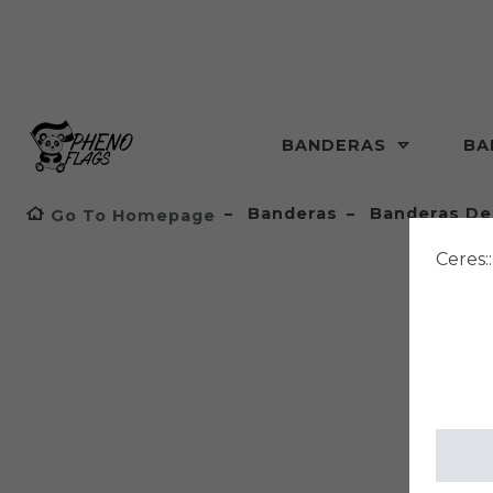
BANDERAS
BA
Banderas
Banderas De
Go To Homepage
Ceres: