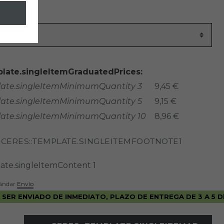
er
1045
late.singleItemGraduatedPrices:
late.singleItemMinimumQuantity 3
9,45 €
late.singleItemMinimumQuantity 5
9,15 €
late.singleItemMinimumQuantity 10
8,96 €
CERES::TEMPLATE.SINGLEITEMFOOTNOTE1
R
late.singleItemContent
1
stándar
Envío
 SER ENVIADO DE INMEDIATO, PLAZO DE ENTREGA DE 3 A 5 D