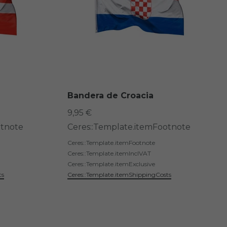
a
Bandera de Croacia
9,95 €
otnote
Ceres::Template.itemFootnote
Ceres::Template.itemFootnote
Ceres::Template.itemInclVAT
Ceres::Template.itemExclusive
ts
Ceres::Template.itemShippingCosts