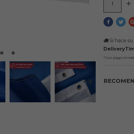
Si hace su 
DeliveryTi
*Con pago inmed
RECOME