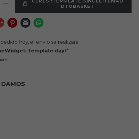
CERES::TEMPLATE.SINGLEITEMAD
DTOBASKET
pedido hoy, el envío se realizará
meWidget::Template.day1
*
iato
NDAMOS