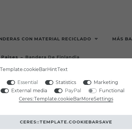
NDERAS CON MATERIAL RECICLADO
MÁS B
 Paises
Bandera De Finlandia
:Template.cookieBarHintText
Essential
Statistics
Marketing
External media
PayPal
Functional
PHENO F
Ceres::Template.cookieBarMoreSettings
BANDE
CERES::TEMPLATE.COOKIEBARSAVE