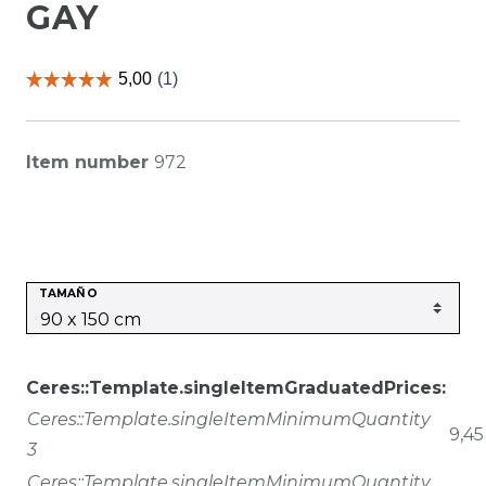
GAY
Item number
972
TAMAÑO
Ceres::Template.singleItemGraduatedPrices:
Ceres::Template.singleItemMinimumQuantity
9,45
3
Ceres::Template.singleItemMinimumQuantity