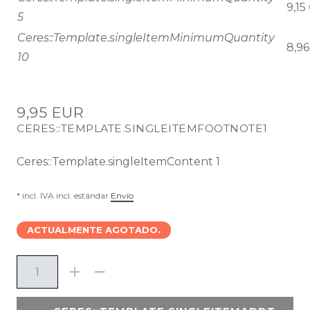
9,15
5
Ceres::Template.singleItemMinimumQuantity
8,96
10
9,95 EUR
CERES::TEMPLATE.SINGLEITEMFOOTNOTE1
Ceres::Template.singleItemContent
1
* incl. IVA incl. estándar
Envío
ACTUALMENTE AGOTADO.