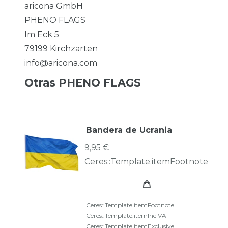
aricona GmbH
PHENO FLAGS
Im Eck
5
79199
Kirchzarten
info@aricona.com
Otras PHENO FLAGS
Bandera de Ucrania
9,95 €
Ceres::Template.itemFootnote
Ceres::Template.itemFootnote
Ceres::Template.itemInclVAT
Ceres::Template.itemExclusive