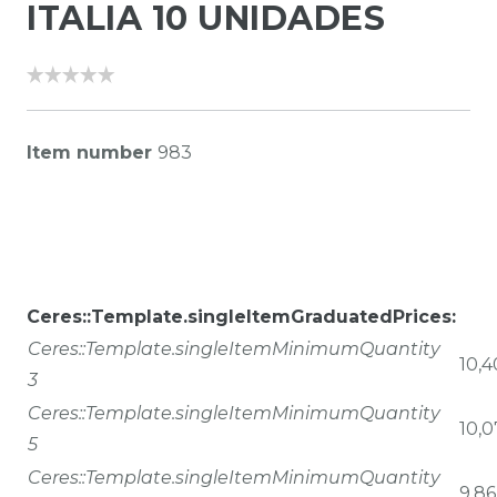
ITALIA 10 UNIDADES
Item number
983
Ceres::Template.singleItemGraduatedPrices:
Ceres::Template.singleItemMinimumQuantity
10,4
3
Ceres::Template.singleItemMinimumQuantity
10,0
5
Ceres::Template.singleItemMinimumQuantity
9,86