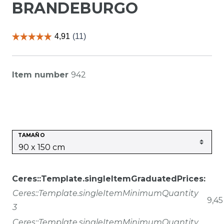
BRANDEBURGO
Item number
942
TAMAÑO
Ceres::Template.singleItemGraduatedPrices:
Ceres::Template.singleItemMinimumQuantity
9,45
3
Ceres::Template.singleItemMinimumQuantity