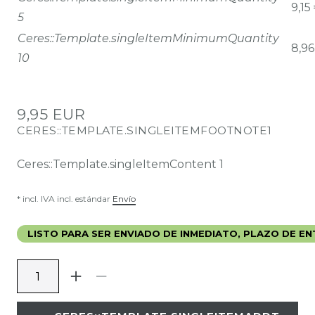
9,15
5
Ceres::Template.singleItemMinimumQuantity
8,96
10
9,95 EUR
CERES::TEMPLATE.SINGLEITEMFOOTNOTE1
Ceres::Template.singleItemContent
1
* incl. IVA incl. estándar
Envío
LISTO PARA SER ENVIADO DE INMEDIATO, PLAZO DE ENT