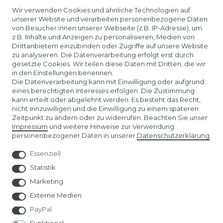
EUROPA FLAGGE
Wir verwenden Cookies und ähnliche Technologien auf
unserer Website und verarbeiten personenbezogene Daten
von Besucher:innen unserer Webseite (z.B. IP-Adresse), um
z.B. Inhalte und Anzeigen zu personalisieren, Medien von
Drittanbietern einzubinden oder Zugriffe auf unsere Website
zu analysieren. Die Datenverarbeitung erfolgt erst durch
gesetzte Cookies. Wir teilen diese Daten mit Dritten, die wir
in den Einstellungen benennen.
Die Datenverarbeitung kann mit Einwilligung oder aufgrund
eines berechtigten Interesses erfolgen. Die Zustimmung
kann erteilt oder abgelehnt werden. Es besteht das Recht,
nicht einzuwilligen und die Einwilligung zu einem späteren
Unser Affiliate-Programm bei ADCELL
Zeitpunkt zu ändern oder zu widerrufen. Beachten Sie unser
Impressum
und weitere Hinweise zur Verwendung
personenbezogener Daten in unserer
Daten­schutz­erklärung
.
Essenziell
Statistik
Marketing
Externe Medien
PayPal