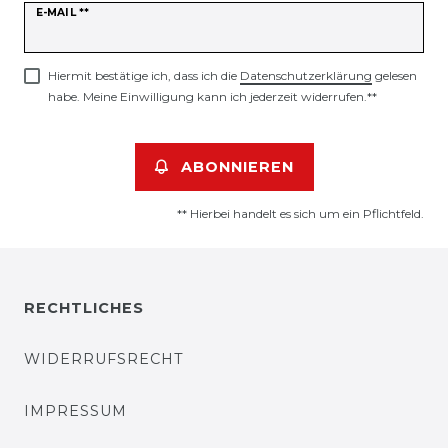
Newsletter
E-MAIL **
Honig
Hiermit bestätige ich, dass ich die
Daten­schutz­erklärung
gelesen
habe. Meine Einwilligung kann ich jederzeit widerrufen.**
ABONNIEREN
** Hierbei handelt es sich um ein Pflichtfeld.
RECHTLICHES
WIDERRUFSRECHT
IMPRESSUM