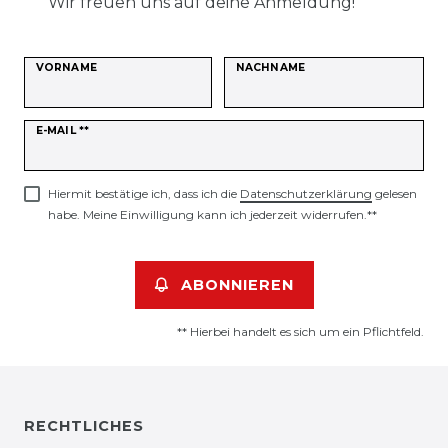
Wir freuen uns auf deine Anmeldung!
VORNAME
NACHNAME
Newsletter
E-MAIL **
Honig
Hiermit bestätige ich, dass ich die
Daten­schutz­erklärung
gelesen
habe. Meine Einwilligung kann ich jederzeit widerrufen.**
ABONNIEREN
** Hierbei handelt es sich um ein Pflichtfeld.
RECHTLICHES