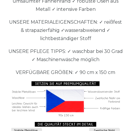
umsäumter Fahnenrand ✓ robuste Ösen aus
Metall ✓ intensive Farben
UNSERE MATERIALEIGENSCHAFTEN: ✓ reißfest
& strapazierfähig ✓wasserabweisend ✓
lichtbeständiger Stoff
UNSERE PFLEGE TIPPS: ✓ waschbar bei 30 Grad
✓ Maschinenwäsche möglich
VERFÜGBARE GRÖßEN: ✓ 90 cm x 150 cm