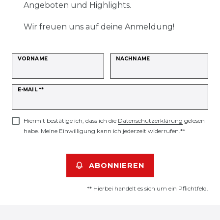
Angeboten und Highlights.
Wir freuen uns auf deine Anmeldung!
VORNAME
NACHNAME
Newsletter
E-MAIL **
Honig
Hiermit bestätige ich, dass ich die
Daten­schutz­erklärung
gelesen
habe. Meine Einwilligung kann ich jederzeit widerrufen.**
ABONNIEREN
** Hierbei handelt es sich um ein Pflichtfeld.