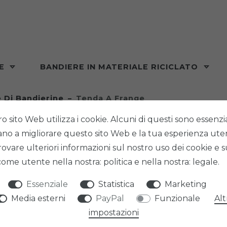
RE
BANDIERE IN MATERIALE RICICLATO
 Di Bandierine
Tenda A Frange
ro sito Web utilizza i cookie. Alcuni di questi sono essenzial
tano a migliorare questo sito Web e la tua esperienza ute
rovare ulteriori informazioni sul nostro uso dei cookie e s
 come utente nella nostra: politica e nella nostra: legale.
PHENO F
TENDA
Essenziale
Statistica
Marketing
Media esterni
PayPal
Funzionale
Alt
impostazioni