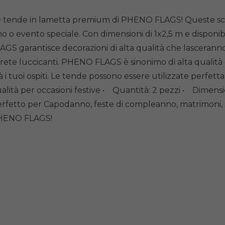
 le tende in lametta premium di PHENO FLAGS! Queste scin
 o evento speciale. Con dimensioni di 1x2,5 m e disponibil
LAGS garantisce decorazioni di alta qualità che lasceran
 parete luccicanti. PHENO FLAGS è sinonimo di alta qualità
à i tuoi ospiti. Le tende possono essere utilizzate perf
ità per occasioni festive • Quantità: 2 pezzi • Dimensio
perfetto per Capodanno, feste di compleanno, matrimoni, s
 PHENO FLAGS!