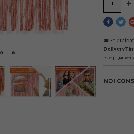
Se ordinat
DeliveryTi
*Con pagamento
NOI CON