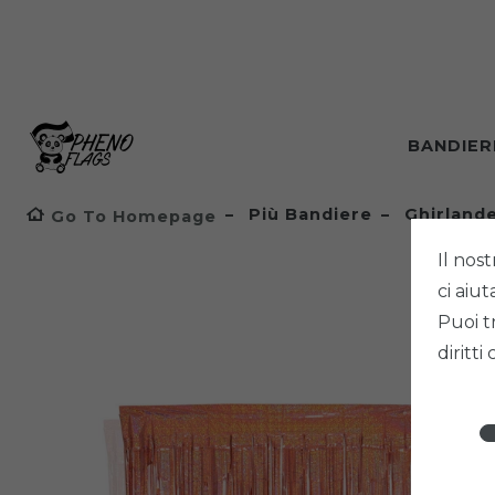
BANDIE
Più Bandiere
Ghirlande
Go To Homepage
Il nost
ci aiu
Puoi t
diritti