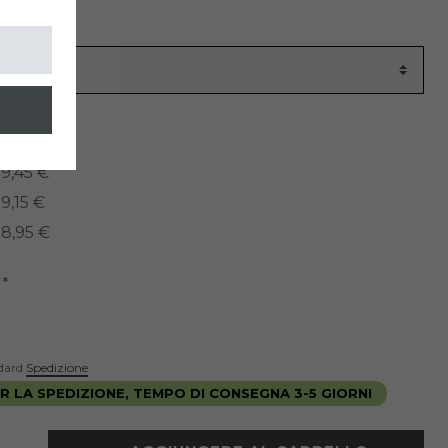
colo
1070
ati:
9,45 €
9,15 €
8,95 €
*
R
ndard
Spedizione
 LA SPEDIZIONE, TEMPO DI CONSEGNA 3-5 GIORNI