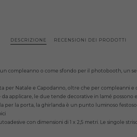
DESCRIZIONE
RECENSIONI DEI PRODOTTI
 un compleanno o come sfondo per il photobooth, un set d
etta per Natale e Capodanno, oltre che per compleanni e 
cile da applicare, le due tende decorative in lamé posson
 per la porta, la ghirlanda è un punto luminoso festoso 
ici
oadesive con dimensioni di 1 x 2,5 metri. Le singole str