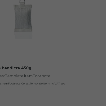
a bandiera 450g
res::Template.itemFootnote
te.itemFootnote
Ceres::Template.itemInclVAT
escl.