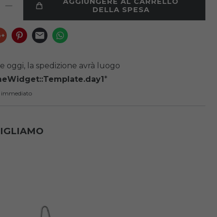
AGGIUNGERE AL CARRELLO
DELLA SPESA
e oggi, la spedizione avrà luogo
meWidget::Template.day1
*
 immediato
SIGLIAMO