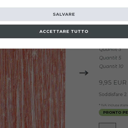
Codice arti
SALVARE
COLORE
ACCETTARE TUTTO
prezzi gradu
Quantit 3
Quantit 5
Quantit 10
9,95 EU
Soddisfare
2
* IVA inclusa sta
PRONTO PER