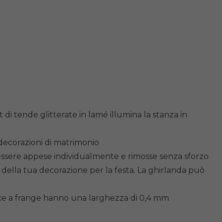
i tende glitterate in lamé illumina la stanza in
decorazioni di matrimonio
o essere appese individualmente e rimosse senza sforzo
della tua decorazione per la festa. La ghirlanda può
isce a frange hanno una larghezza di 0,4 mm