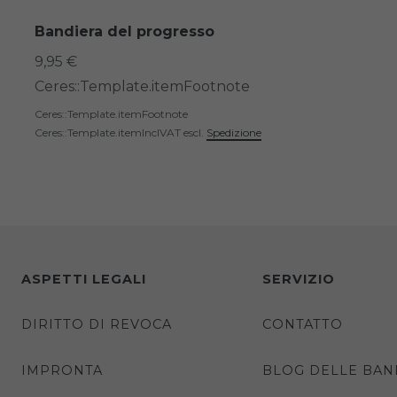
Bandiera del progresso
9,95 €
Ceres::Template.itemFootnote
Ceres::Template.itemFootnote
Ceres::Template.itemInclVAT
escl.
Spedizione
ASPETTI LEGALI
SERVIZIO
DIRITTO DI REVOCA
CONTATTO
IMPRONTA
BLOG DELLE BAN