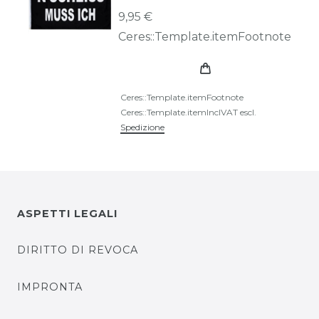
9,95 €
Ceres::Template.itemFootnote
Ceres::Template.itemFootnote
Ceres::Template.itemInclVAT
escl.
Spedizione
ASPETTI LEGALI
DIRITTO DI REVOCA
IMPRONTA