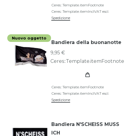
Ceres::Template.itemFootnote
Ceres::Template.itemInclVAT
escl.
Spedizione
Nuovo oggetto
Bandiera della buonanotte
9,95 €
Ceres::Template.itemFootnote
Ceres::Template.itemFootnote
Ceres::Template.itemInclVAT
escl.
Spedizione
Bandiera N'SCHEISS MUSS
ICH