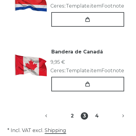
Ceres::Template.itemFootnote
Bandera de Canadá
9,95 €
Ceres::Template.itemFootnote
2
3
4
* Incl. VAT excl.
Shipping