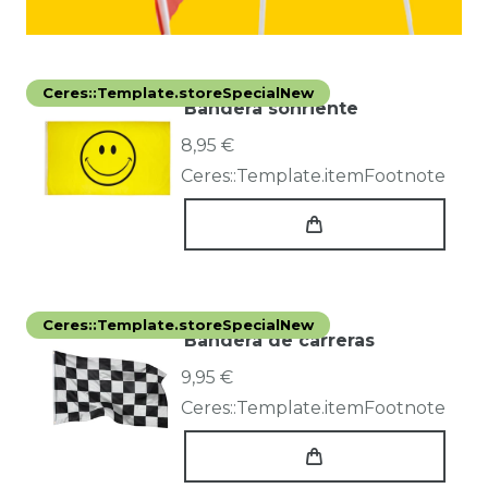
Ceres::Template.storeSpecialNew
Bandera sonriente
8,95 €
Ceres::Template.itemFootnote
Ceres::Template.storeSpecialNew
Bandera de carreras
9,95 €
Ceres::Template.itemFootnote