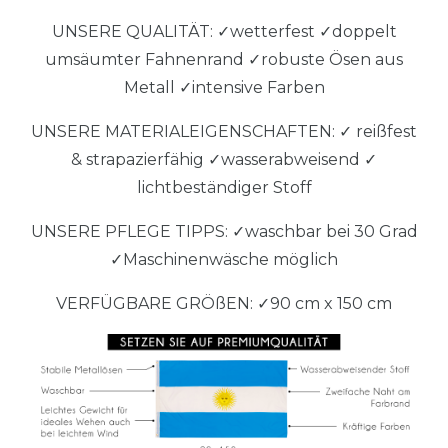
UNSERE QUALITÄT: ✓wetterfest ✓doppelt
umsäumter Fahnenrand ✓robuste Ösen aus
Metall ✓intensive Farben
UNSERE MATERIALEIGENSCHAFTEN: ✓ reißfest
& strapazierfähig ✓wasserabweisend ✓
lichtbeständiger Stoff
UNSERE PFLEGE TIPPS: ✓waschbar bei 30 Grad
✓Maschinenwäsche möglich
VERFÜGBARE GRÖßEN: ✓90 cm x 150 cm