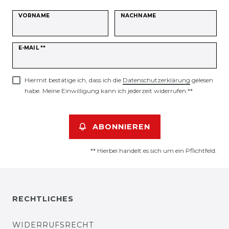
VORNAME
NACHNAME
Newsletter
E-MAIL **
Honig
Hiermit bestätige ich, dass ich die
Daten­schutz­erklärung
gelesen
habe. Meine Einwilligung kann ich jederzeit widerrufen.**
ABONNIEREN
** Hierbei handelt es sich um ein Pflichtfeld.
RECHTLICHES
WIDERRUFSRECHT