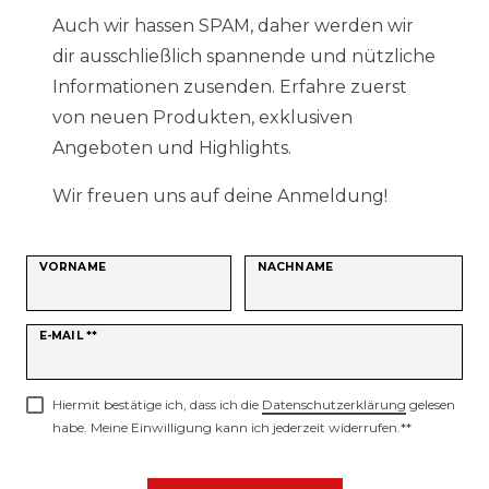
Auch wir hassen SPAM, daher werden wir
dir ausschließlich spannende und nützliche
Informationen zusenden. Erfahre zuerst
von neuen Produkten, exklusiven
Angeboten und Highlights.
Wir freuen uns auf deine Anmeldung!
VORNAME
NACHNAME
Newsletter
E-MAIL **
Honig
Hiermit bestätige ich, dass ich die
Daten­schutz­erklärung
gelesen
habe. Meine Einwilligung kann ich jederzeit widerrufen.**