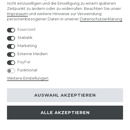
nicht einzuwilligen und die Einwilligung zu einem späteren
Zeitpunkt zu ändern oder zu widerrufen. Beachten Sie unser
Impressum
und weitere Hinweise zur Verwendung
personenbezogener Daten in unserer
Daten­schutz­erklärung
.
Unser Affiliate-Programm bei ADCELL
Essenziell
Statistik
Marketing
Externe Medien
PayPal
Funktional
Weitere Einstellungen
AUSWAHL AKZEPTIEREN
ALLE AKZEPTIEREN
© Copyright 2026 | Alle Rechte vorbehalten.