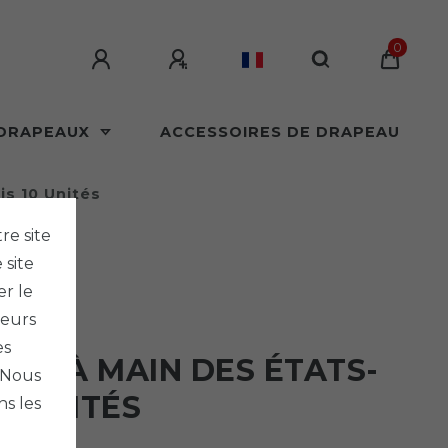
0
 DRAPEAUX
ACCESSOIRES DE DRAPEAU
is 10 Unités
re site
 site
er le
seurs
LAGS
es
AU À MAIN DES ÉTATS-
. Nous
10 UNITÉS
s les