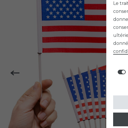
Le tra
consen
donner
consen
ultéri
donnée
confid