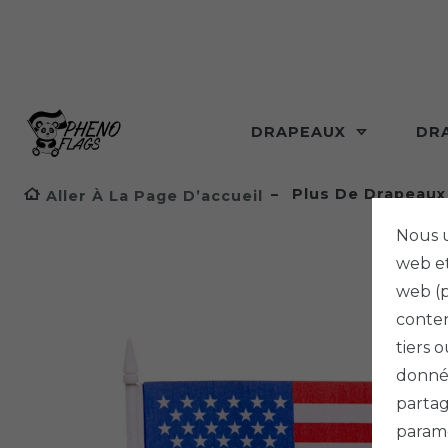
DRAPEAUX
DR
Plus De Drapeaux
Aller À La Page D’accueil
Nous u
web et
web (p
conten
tiers 
donnée
partag
paramè