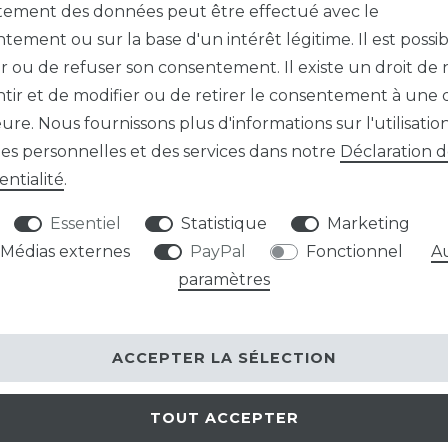
itement des données peut être effectué avec le
tement ou sur la base d'un intérêt légitime. Il est possi
Référence d
 ou de refuser son consentement. Il existe un droit de 
tir et de modifier ou de retirer le consentement à une 
Prix échelo
eure. Nous fournissons plus d'informations sur l'utilisatio
À partir de l
s personnelles et des services dans notre
Déclaration 
À partir de l
entialité
.
À partir de l
Essentiel
Statistique
Marketing
10,95 EU
Médias externes
PayPal
Fonctionnel
A
paramètres
Contenu
1
* TVA totale incl
ACCEPTER LA SÉLECTION
PRÊT À ÊTR
TOUT ACCEPTER