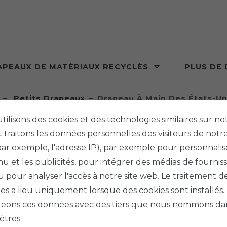
APEAUX DE MATÉRIAUX RECYCLÉS
PLUS DE
Petits Drapeaux
Drapeau À Main Des États-Un
tilisons des cookies et des technologies similaires sur not
 traitons les données personnelles des visiteurs de notre
ar exemple, l'adresse IP), par exemple pour personnalis
u et les publicités, pour intégrer des médias de fournis
PHENO F
ou pour analyser l'accès à notre site web. Le traitement d
DRAPE
s a lieu uniquement lorsque des cookies sont installés
UNIS 
eons ces données avec des tiers que nous nommons dan
tres.