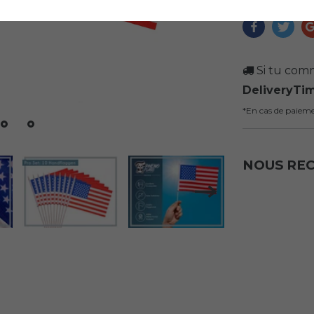
Si tu comm
DeliveryTi
*En cas de paiem
NOUS R