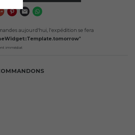
andes aujourd'hui, l'expédition se fera
meWidget::Template.tomorrow
*
ent immédiat
ECOMMANDONS