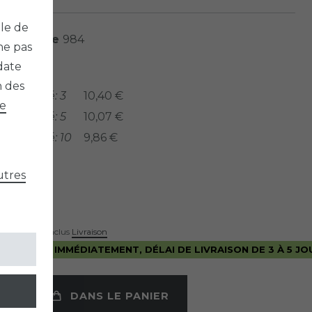
ble de
e l’article
984
ne pas
date
nnés:
n des
a quantité: 3
10,40 €
de
a quantité: 5
10,07 €
a quantité: 10
9,86 €
*
R
utres
use Standard inclus
Livraison
E EXPÉDIÉ IMMÉDIATEMENT, DÉLAI DE LIVRAISON DE 3 À 5 JO
DANS LE PANIER